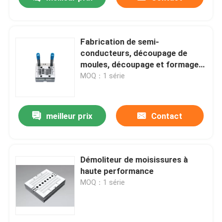
Fabrication de semi-
conducteurs, découpage de
moules, découpage et formage
de matrices anti-rouille
MOQ：1 série
meilleur prix
Contact
À la maison
Démoliteur de moisissures à
haute performance
MOQ：1 série
Produits
Vidéos