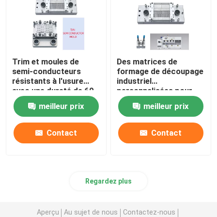
Trim et moules de
Des matrices de
semi-conducteurs
formage de découpage
résistants à l'usure
industriel
avec une dureté de 60
personnalisées pour
à 65 HRC
des performances
meilleur prix
meilleur prix
durables
Contact
Contact
Regardez plus
Aperçu
Au sujet de nous
Contactez-nous