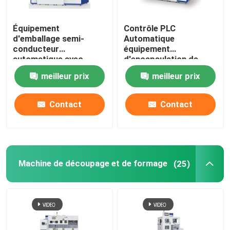
Équipement
Contrôle PLC
d'emballage semi-
Automatique
conducteur
équipement
automatique avec
d'encapsulation de
système de
semi-conducteurs
meilleur prix
meilleur prix
refroidissement par
eau
Contact
Contact
Machine de découpage et de formage
(25)