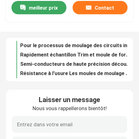
meilleur prix
Contact
Pour le processus de moulage des circuits intégrés à l'épreuve de la rouille
Rapidement échantillon Trim et moule de forme Composants électroniques moule de moulage
À propos de nous
Semi-conducteurs de haute précision découpage formage matrices de coupe moulage de moule
Résistance à l'usure Les moules de moulage personnalisés en semi-conducteurs haute résistance
Visite de l'usine
Personnalisation de l'électroplatage IC cadre plomb estampage moule dans le semi-conducteur
Molds d'emboutissage IC à cadre de plomb de haute précision avec traitement de surface par galvanoplastie
Contrôle de la qualité
Fabrication de moules semi-conducteurs personnalisables
Pressure d'injection 200 MPa Machine de moulage à semi-conducteurs haute précision
Demandez un devis
Machine de moulage à semi-conducteurs à haut rendement avec système de commande PLC
Facile d'entretien Système de moulage de semi-conducteurs efficace
machines de moulage à semi-conducteurs
Laisser un message
Machines de fabrication de semi-conducteurs pour le moulage à haute performance automatisées
Nous vous rappellerons bientôt!
Système de moulage automatique de 120 tonnes avec une puissance de chauffage de 12 kW
Machine de découpage et de formage
Système d'encapsulation automatique pour les équipements de moulage de semi-conducteurs à commande PLC
Machine de moulage à semi-conducteurs à injection simple avec vis de 35 mm
Molds d'emboutissage du cadre de plomb IC
Équipement de moulage à semi-conducteurs à faible consommation d'énergie pour presse à moulage automatique