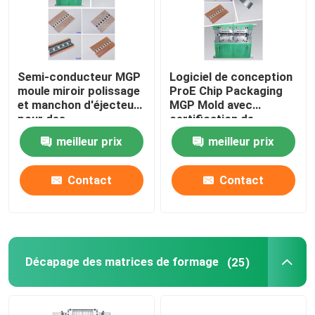
Semi-conducteur MGP
Logiciel de conception
moule miroir polissage
ProE Chip Packaging
et manchon d'éjecteur
MGP Mold avec
pour des
certification de
performances élevées
contrôle ISO9001
meilleur prix
meilleur prix
2015
Contact
Contact
Décapage des matrices de formage
(25)