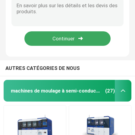
Machine de fabrication de puces à semi-conducteurs
Moule MGP
ISO9001 Certifiée Form IC de fabrication de machines à découpage manuel
Système de fabrication de semi-conducteurs de formage de découpage de sécurité haute précision
Décapage des matrices de formage
500 mm Dimension de la machine de découpage et de formage utilisée dans l'industrie des semi-conducteurs
Équipement de commande par PLC équipement de fabrication de circuits intégrés d'interconnexion 50/60 Hz alimentation
Chasse à la moisissure
AUTRES CATÉGORIES DE NOUS
Équipement de moulage à semi-conducteurs
machines de moulage à semi-conducteurs
(27)
Machine de tri des puces