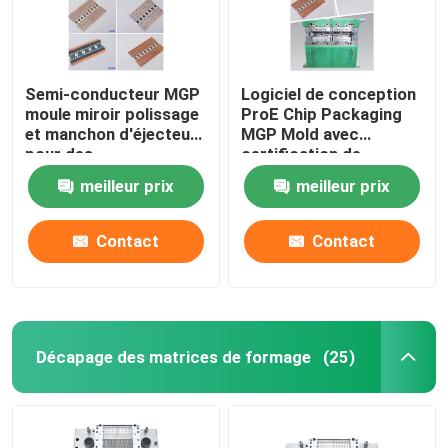
Semi-conducteur MGP
Logiciel de conception
moule miroir polissage
ProE Chip Packaging
et manchon d'éjecteur
MGP Mold avec
pour des
certification de
performances élevées
contrôle ISO9001
meilleur prix
meilleur prix
2015
Contact
Contact
Décapage des matrices de formage
(25)