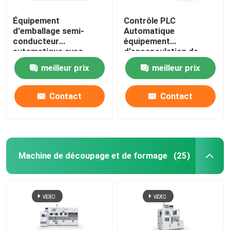
Équipement
Contrôle PLC
d'emballage semi-
Automatique
conducteur
équipement
automatique avec
d'encapsulation de
système de
semi-conducteurs
meilleur prix
meilleur prix
refroidissement par
eau
Contact
Contact
Machine de découpage et de formage
(25)