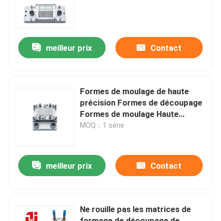
À propos de nous
meilleur prix
Contact
Visite de l'usine
Contrôle de la qualité
Formes de moulage de haute
précision Formes de découpage
Formes de moulage Haute
Demandez un devis
efficacité Résistance à l'usure
MOQ：1 série
machines de moulage à semi-conducteurs
meilleur prix
Contact
Machine de découpage et de formage
Ne rouille pas les matrices de
Molds d'emboutissage du cadre de plomb IC
formage de découpage de