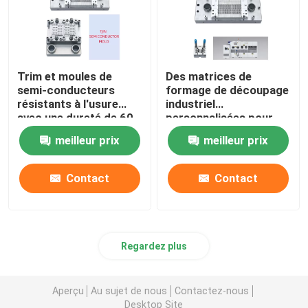
Trim et moules de
Des matrices de
semi-conducteurs
formage de découpage
résistants à l'usure
industriel
avec une dureté de 60
personnalisées pour
à 65 HRC
des performances
meilleur prix
meilleur prix
durables
Contact
Contact
Regardez plus
Aperçu
Au sujet de nous
Contactez-nous
Desktop Site