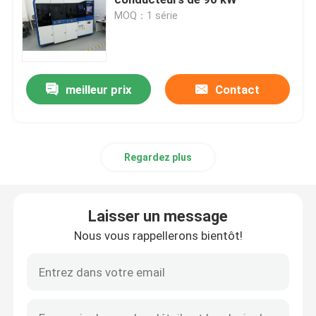
MOQ：1 série
Moule MGP
Décapage des matrices de formage
meilleur prix
Contact
Chasse à la moisissure
Regardez plus
Équipement de moulage à semi-conducteurs
Laisser un message
Machine de tri des puces
Nous vous rappellerons bientôt!