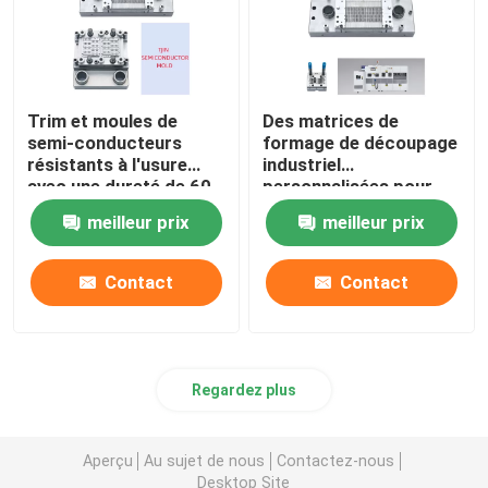
Trim et moules de
Des matrices de
semi-conducteurs
formage de découpage
résistants à l'usure
industriel
avec une dureté de 60
personnalisées pour
à 65 HRC
des performances
meilleur prix
meilleur prix
durables
Contact
Contact
Regardez plus
Aperçu
Au sujet de nous
Contactez-nous
Desktop Site