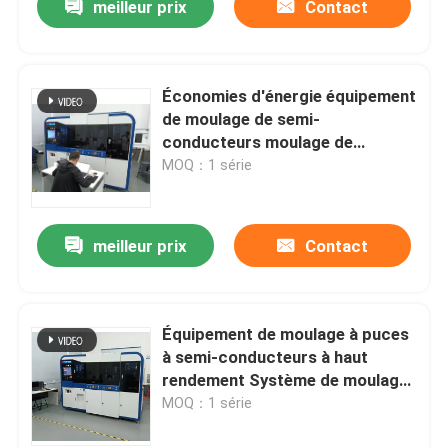
meilleur prix
Contact
Économies d'énergie équipement
de moulage de semi-
conducteurs moulage de
transfert de semi-conducteurs
MOQ：1 série
meilleur prix
Contact
Équipement de moulage à puces
à semi-conducteurs à haut
rendement Système de moulage
à puces 50/60 Hz
MOQ：1 série