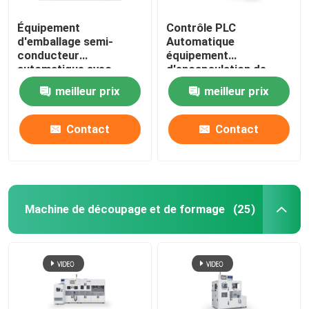
Équipement
Contrôle PLC
d'emballage semi-
Automatique
conducteur
équipement
automatique avec
d'encapsulation de
système de
semi-conducteurs
meilleur prix
meilleur prix
refroidissement par
eau
Contact
Contact
Machine de découpage et de formage
(25)