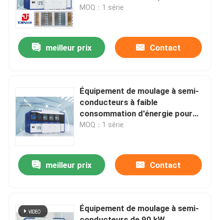
MOQ：1 série
À propos de nous
meilleur prix
Contact
Visite de l'usine
Contrôle de la qualité
Équipement de moulage à semi-
conducteurs à faible
consommation d'énergie pour
Demandez un devis
presse à moulage automatique
MOQ：1 série
machines de moulage à semi-conducteurs
meilleur prix
Contact
Machine de découpage et de formage
Équipement de moulage à semi-
Molds d'emboutissage du cadre de plomb IC
conducteurs de 90 kW