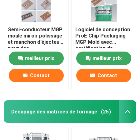
Semi-conducteur MGP
Logiciel de conception
moule miroir polissage
ProE Chip Packaging
et manchon d'éjecteur
MGP Mold avec
pour des
certification de
performances élevées
contrôle ISO9001
meilleur prix
meilleur prix
2015
Contact
Contact
Décapage des matrices de formage
(25)