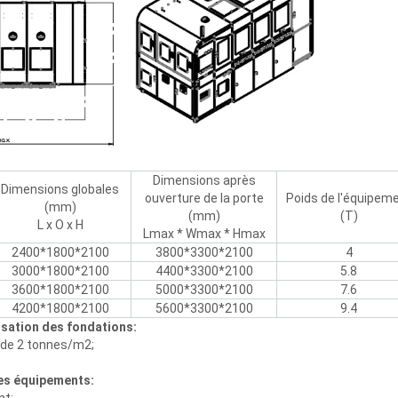
Dimensions après
Dimensions globales
ouverture de la porte
Poids de l'équipem
(mm)
(mm)
(T)
L x O x H
Lmax * Wmax * Hmax
2400*1800*2100
3800*3300*2100
4
3000*1800*2100
4400*3300*2100
5.8
3600*1800*2100
5000*3300*2100
7.6
4200*1800*2100
5600*3300*2100
9.4
lisation des fondations:
 de 2 tonnes/m2;
es équipements: