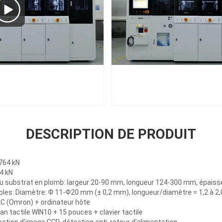
DESCRIPTION DE PRODUIT
1764 kN
,4 kN
/du substrat en plomb: largeur 20-90 mm, longueur 124-300 mm, épais
bles: Diamètre: Ф 11-Ф20 mm (± 0,2 mm), longueur/diamètre = 1,2 à 2
 (Omron) + ordinateur hôte
an tactile WIN10 + 15 pouces + clavier tactile