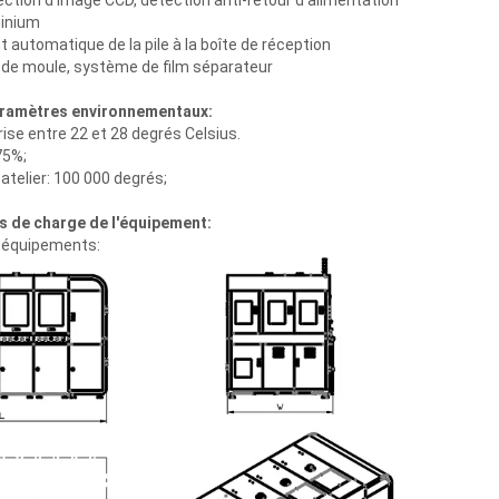
ction d'image CCD, détection anti-retour d'alimentation
minium
utomatique de la pile à la boîte de réception
 de moule, système de film séparateur
paramètres environnementaux:
se entre 22 et 28 degrés Celsius.
75%;
 atelier: 100 000 degrés;
s de charge de l'équipement:
s équipements: