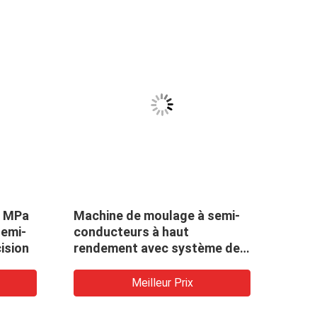
0 MPa
Machine de moulage à semi-
Mach
semi-
conducteurs à haut
IC à
ision
rendement avec système de
commande PLC
Meilleur Prix