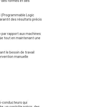
r des formes et des
C (Programmable Logic
rantit des résultats précis
e par rapport aux machines
ergie tout en maintenant une
t le besoin de travail
ervention manuelle
mi-conducteurs qui
e, un contrôle précis, des