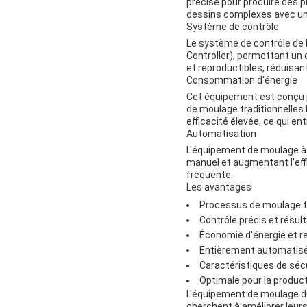
précise pour produire des
dessins complexes avec une
Système de contrôle
Le système de contrôle de
Controller), permettant un
et reproductibles, réduisant
Consommation d'énergie
Cet équipement est conçu p
de moulage traditionnelles.I
efficacité élevée, ce qui en
Automatisation
L'équipement de moulage à 
manuel et augmentant l'eff
fréquente.
Les avantages
Processus de moulage tr
Contrôle précis et résul
Économie d'énergie et re
Entièrement automatisé 
Caractéristiques de sécu
Optimale pour la produc
L'équipement de moulage de
cherchent à améliorer leur