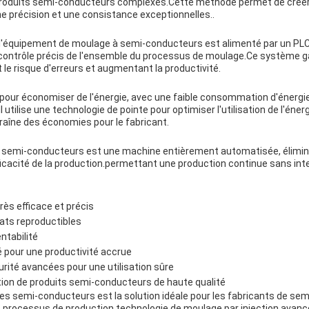
 produits semi-conducteurs complexes.Cette méthode permet de crée
 précision et une consistance exceptionnelles..
 l'équipement de moulage à semi-conducteurs est alimenté par un PL
 contrôle précis de l'ensemble du processus de moulage.Ce système ga
 le risque d'erreurs et augmentant la productivité.
our économiser de l'énergie, avec une faible consommation d'énergi
l utilise une technologie de pointe pour optimiser l'utilisation de l'én
traîne des économies pour le fabricant.
semi-conducteurs est une machine entièrement automatisée, éliminan
icacité de la production.permettant une production continue sans int
ès efficace et précis
tats reproductibles
ntabilité
pour une productivité accrue
rité avancées pour une utilisation sûre
tion de produits semi-conducteurs de haute qualité
s semi-conducteurs est la solution idéale pour les fabricants de se
s processus de production.technologie de moulage par injection avancé