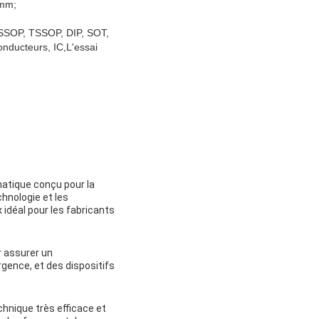
 mm;
, SSOP, TSSOP, DIP, SOT,
ducteurs, IC,L'essai
tique conçu pour la
hnologie et les
 idéal pour les fabricants
r assurer un
rgence, et des dispositifs
hnique très efficace et