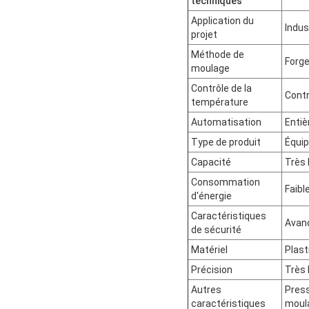
techniques
Application du
Indus
projet
Méthode de
Forge
moulage
Contrôle de la
Contr
température
Automatisation
Enti
Type de produit
Équi
Capacité
Très 
Consommation
Faibl
d'énergie
Caractéristiques
Avan
de sécurité
Matériel
Plast
Précision
Très 
Autres
Press
caractéristiques
moul