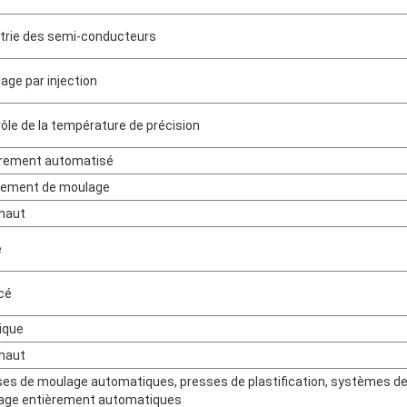
trie des semi-conducteurs
age par injection
ôle de la température de précision
èrement automatisé
pement de moulage
haut
e
cé
ique
haut
es de moulage automatiques, presses de plastification, systèmes d
age entièrement automatiques