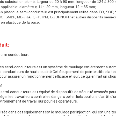
re/du substrat en plomb: largeur de 20 à 90 mm, longueur de 124 à 300
que applicable: diamètre φ 11 ~ 20 mm, longueur 12 ~ 35 mm;
en plastique semi-conducteur est principalement utilisé dans TO, SOP
 SMBF, MBF, JA, QFP, IPM, BGDFNOFP et autres dispositifs semi-con
 en plastique de la puce.
uit:
semi-conducteurs
es semi-conducteurs est un système de moulage entièrement automa
-conducteurs de haute qualité.Cet équipement de pointe utilise la tec
our assurer un fonctionnement efficace et sûr., ce qui en fait un choix
té
semi-conducteurs est équipé de dispositifs de sécurité avancés pou
ger les travailleurs contre les dangers potentiels.boutons d'arrêt d'u
vironnement de travail sûr pour les opérateurs.
sée dans cet équipement est le moulage par injection, qui est une tec