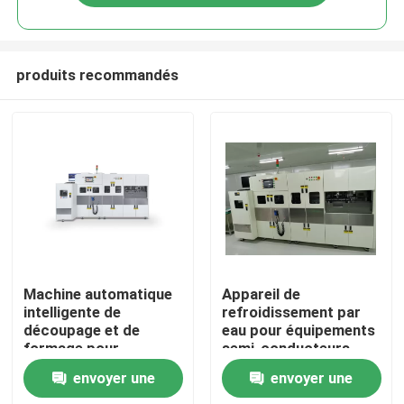
produits recommandés
À la maison
Machine automatique
Appareil de
intelligente de
refroidissement par
découpage et de
eau pour équipements
Produits
formage pour
semi-conducteurs
l'industrie des semi-
envoyer une
envoyer une
conducteurs
Vidéos