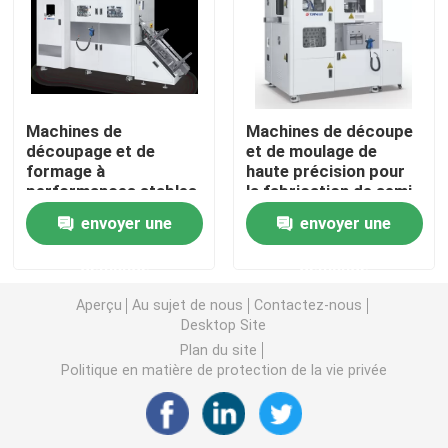
Moule MGP
Décapage des matrices de formage
Machines de
Machines de découpe
découpage et de
et de moulage de
formage à
haute précision pour
Chasse à la moisissure
performances stables
la fabrication de semi-
pour la fabrication de
conducteurs
envoyer une
envoyer une
semi-conducteurs
Équipement de moulage à semi-conducteurs
demande
demande
Machine de tri des puces
Aperçu
Au sujet de nous
Contactez-nous
Desktop Site
Plan du site
Politique en matière de protection de la vie privée