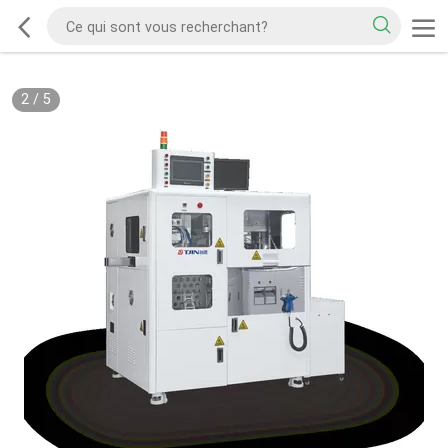
2
/
5