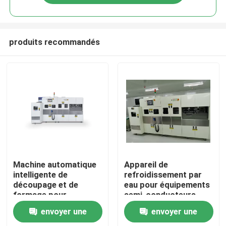
produits recommandés
À la maison
Machine automatique
Appareil de
intelligente de
refroidissement par
découpage et de
eau pour équipements
Produits
formage pour
semi-conducteurs
l'industrie des semi-
envoyer une
envoyer une
conducteurs
Vidéos