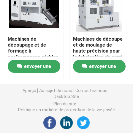
Moule MGP
Décapage des matrices de formage
Machines de
Machines de découpe
découpage et de
et de moulage de
formage à
haute précision pour
Chasse à la moisissure
performances stables
la fabrication de semi-
pour la fabrication de
conducteurs
envoyer une
envoyer une
semi-conducteurs
Équipement de moulage à semi-conducteurs
demande
demande
Machine de tri des puces
Aperçu
Au sujet de nous
Contactez-nous
Desktop Site
Plan du site
Politique en matière de protection de la vie privée