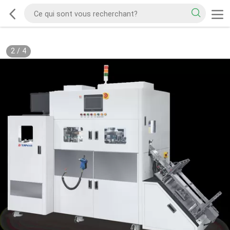
2
/
4