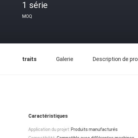
1 série
MOQ
traits
Galerie
Description de pro
Caractéristiques
Application du projet:
Produits manufacturés
Compatibilité:
Compatible avec différentes machines