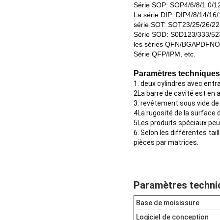
Série SOP: SOP4/6/8/1 0/12
La série DIP: DIP4/8/14/16/
série SOT: SOT23/25/26/223
Série SOD: S0D123/333/523
les séries QFN/BGAPDFNO
Série QFP/IPM, etc.
Paramètres techniques
1. deux cylindres avec entra
2La barre de cavité est en 
3. revêtement sous vide de 
4La rugosité de la surface 
5Les produits spéciaux peu
6. Selon les différentes ta
pièces par matrices.
Paramètres techni
Base de moisissure
Logiciel de conception