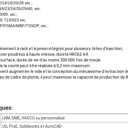
/14/16/20/28 etc.;
18/23/24/25/29/40, etc.
/89, etc.;
/ 723/923 etc.
FP/SMA/MBF/TSSOP, etc.;
înement à rack et à pinion intégrés pour plusieurs têtes d'injection;
acier poudreux à haute vitesse, dureté HRC62-64.
surface, durée de vie d'au moins 300 000 fois de moule.
de la cavité peut être réalisée à 0,2 mm maximum.
vent augmenter le vide et la conception du mécanisme d'extraction de
illes de cadre de plomb, il peut maximiser la capacité de production de
ques:
LKM, DME, HASCO ou personnalisé
UG, ProE, Solidworks et AutoCAD